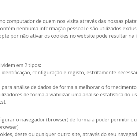
o computador de quem nos visita através das nossas platafo
ontêm nenhuma informação pessoal e são utilizados exclusi
opte por não ativar os cookies no website pode resultar na
ividem em 2 tipos:
identificação, configuração e registo, estritamente necessári
ta para análise de dados de forma a melhorar o fornecimento
lizadores de forma a viabilizar uma análise estatística do u
s).
gurar o navegador (browser) de forma a poder permitir ou 
browser).
cookies, deste ou qualquer outro site, através do seu navega