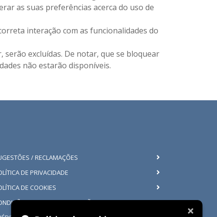
terar as suas preferências acerca do uso de
à correta interação com as funcionalidades do
, serão excluídas. De notar, que se bloquear
dades não estarão disponíveis.
UGESTÕES / RECLAMAÇÕES
OLÍTICA DE PRIVACIDADE
OLÍTICA DE COOKIES
ONDIÇÕES GERAIS DE UTILIZAÇÃO