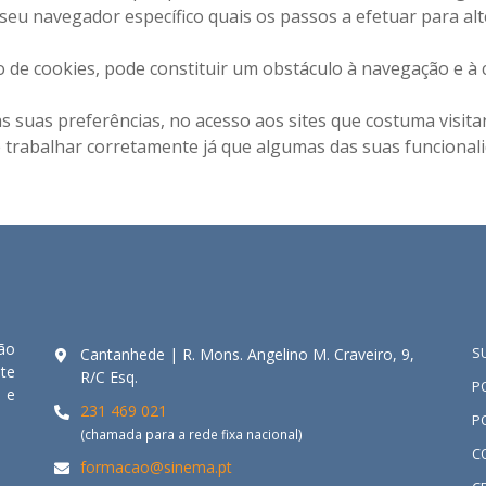
 seu navegador específico quais os passos a efetuar para al
ação de cookies, pode constituir um obstáculo à navegação e 
s suas preferências, no acesso aos sites que costuma visitar
e trabalhar corretamente já que algumas das suas funcionali
ão
S
Cantanhede | R. Mons. Angelino M. Craveiro, 9,
te
R/C Esq.
P
 e
231 469 021
P
(chamada para a rede fixa nacional)
C
formacao@sinema.pt